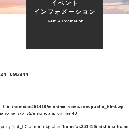
イベント
インフォメーション
Event & Infomation
824_095944
t: 0 in
/home/xs251416/mishima-home.com/public_html/wp-
mahome_wp_v2/single.php
on line
43
operty 'cat_ID' of non-object in
/home/xs251416/mishima-home