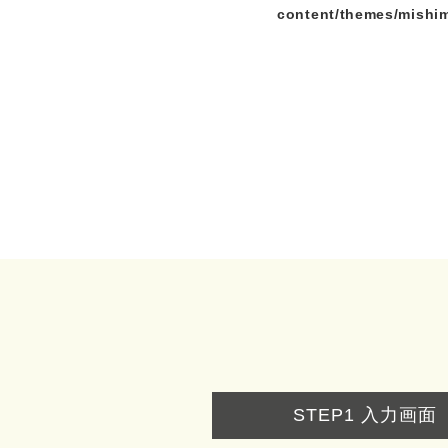
content/themes/mishi
STEP1
入力画面