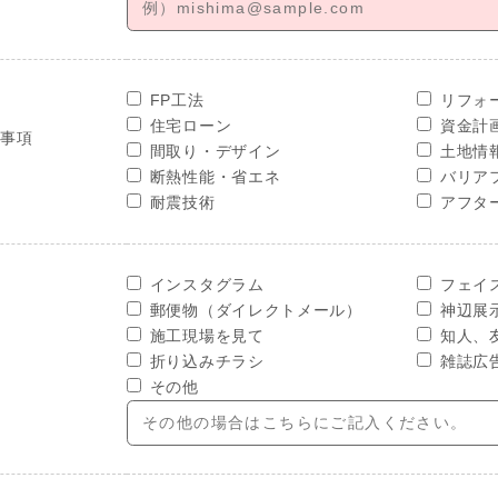
FP工法
リフォ
住宅ローン
資金計
せ事項
間取り・デザイン
土地情
断熱性能・省エネ
バリア
耐震技術
アフタ
インスタグラム
フェイ
郵便物（ダイレクトメール）
神辺展
施工現場を見て
知人、
折り込みチラシ
雑誌広
その他