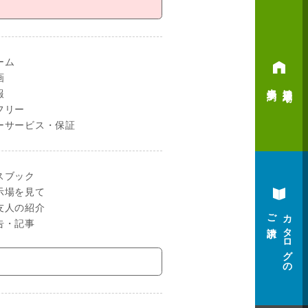
ーム
画
来場予約
神辺展示場
報
フリー
ーサービス・保証
スブック
示場を見て
友人の紹介
ご請求
カタログの
告・記事