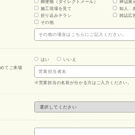
郵便物（ダイレクトメール）
神辺展
施工現場を見て
知人、
折り込みチラシ
雑誌広
その他
はい
いいえ
初めてご来場
※営業担当の名前が分かる方はご入力ください。