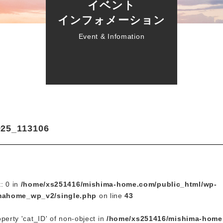
イベント
インフォメーション
Event & Infomation
925_113106
t: 0 in
/home/xs251416/mishima-home.com/public_html/wp-
mahome_wp_v2/single.php
on line
43
operty 'cat_ID' of non-object in
/home/xs251416/mishima-home