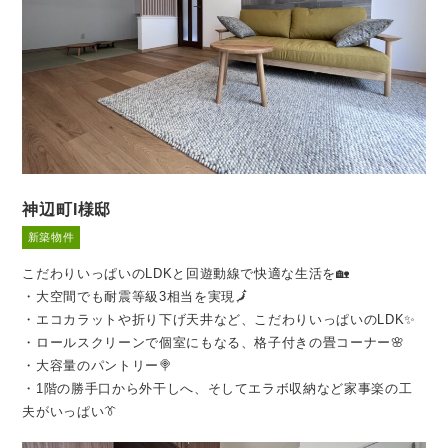
神辺町I様邸
新築物件
こだわりいっぱいのLDKと回遊動線で快適な生活を🏡
・大空間でも耐震等級3相当を実現🗾
・エコカラットや折り下げ天井など、こだわりいっぱいのLDK✨
・ロールスクリーンで個室にもなる、格子付きの畳コーナー🌸
・大容量のパントリー🍭
・1階の勝手口から外干しへ
、そしてエラボ収納など家事楽の工
夫がいっぱい👔