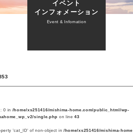
イベント
インフォメーション
Event & Infomation
853
t: 0 in
/home/xs251416/mishima-home.com/public_html/wp-
mahome_wp_v2/single.php
on line
43
operty 'cat_ID' of non-object in
/home/xs251416/mishima-home