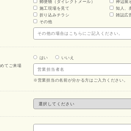
郵便物（ダイレクトメール）
神辺展
施工現場を見て
知人、
折り込みチラシ
雑誌広
その他
はい
いいえ
初めてご来場
※営業担当の名前が分かる方はご入力ください。