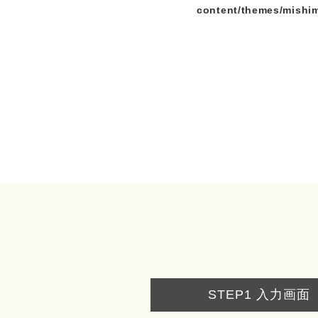
content/themes/mishi
STEP1
入力画面