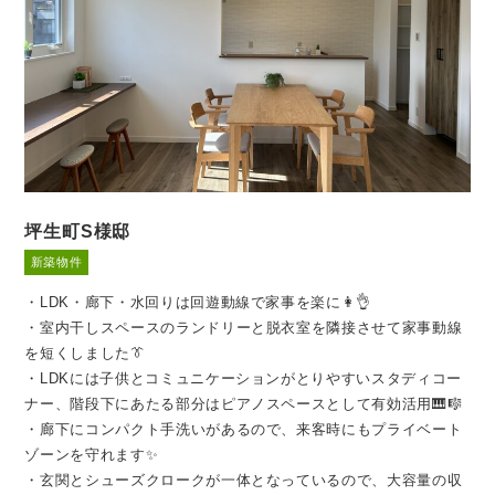
坪生町S様邸
新築物件
・LDK・廊下・水回りは回遊動線で家事を楽に👩👌
・室内干しスペースのランドリーと脱衣室を隣接させて家事動線
を短くしました👔
・LDKには子供とコミュニケーションがとりやすいスタディコー
ナー、階段下にあたる部分はピアノスペースとして有効活用🎹🎼
・廊下にコンパクト手洗いがあるので、来客時にもプライベート
ゾーンを守れます✨
・玄関とシューズクロークが一体となっているので、大容量の収