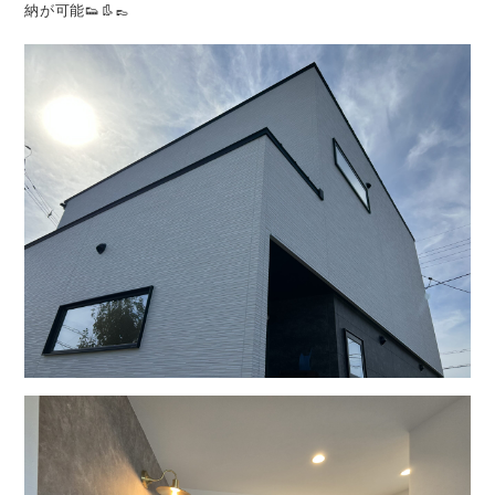
納が可能👟👢👞