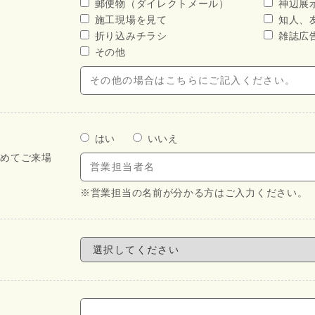
郵便物（ダイレクトメール）
神辺展
施工現場を見て
知人、
折り込みチラシ
雑誌広
その他
はい
いいえ
初めてご来場
※営業担当の名前が分かる方はご入力ください。