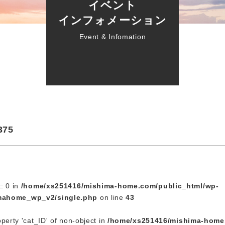
イベント
インフォメーション
Event & Infomation
375
t: 0 in
/home/xs251416/mishima-home.com/public_html/wp-
mahome_wp_v2/single.php
on line
43
operty 'cat_ID' of non-object in
/home/xs251416/mishima-home