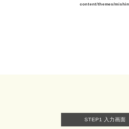
content/themes/mishi
STEP1
入力画面