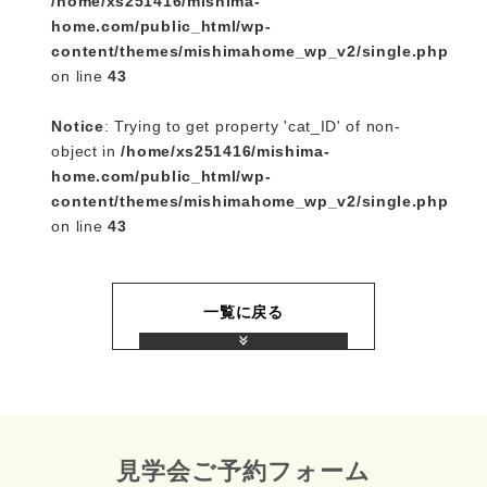
/home/xs251416/mishima-
home.com/public_html/wp-
content/themes/mishimahome_wp_v2/single.php
on line
43
Notice
: Trying to get property 'cat_ID' of non-
object in
/home/xs251416/mishima-
home.com/public_html/wp-
content/themes/mishimahome_wp_v2/single.php
on line
43
一覧に戻る
見学会ご予約フォーム