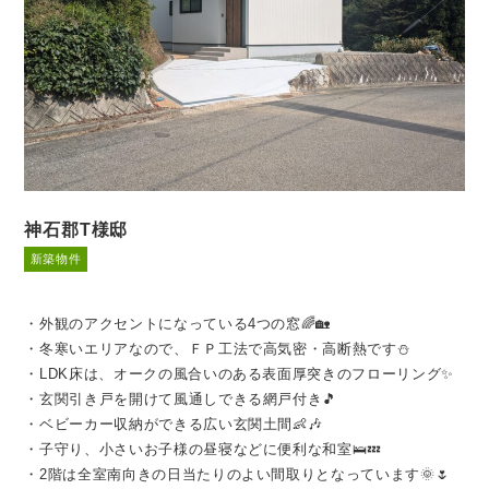
神石郡T様邸
新築物件
・外観のアクセントになっている4つの窓🌈🏡
・冬寒いエリアなので、ＦＰ工法で高気密・高断熱です⛄
・LDK床は、オークの風合いのある表面厚突きのフローリング✨
・玄関引き戸を開けて風通しできる網戸付き🎵
・ベビーカー収納ができる広い玄関土間👶🎶
・子守り、小さいお子様の昼寝などに便利な和室🛌💤
・2階は全室南向きの日当たりのよい間取りとなっています🌞🌷