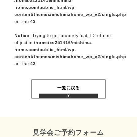
/home/xs251416/mishima-
home.com/public_html/wp-
content/themes/mishimahome_wp_v2/single.php
on line
43
Notice
: Trying to get property 'cat_ID' of non-
object in
/home/xs251416/mishima-
home.com/public_html/wp-
content/themes/mishimahome_wp_v2/single.php
on line
43
一覧に戻る
見学会ご予約フォーム