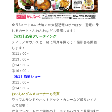
全長6メートルの大迫力の大型恐竜ロボのほか、恐竜に乗
れるカート・ふわふわなども登場します！
【5/31】恐竜グリーティング
ティラノサウルスと一緒に写真を撮ろう！撮影会を開催
します！
①11：00～
②13：00～
③14：30～
④16：00～
【6/1】恐竜ショー
①11：00～
②14：30～
おいしいグルメコーナーも充実
ワッフルサンドやホットドック・カレーなど盛りだくさ
んで登場！
総合アンケートにご回答の上、モデルハウスご見学1棟に