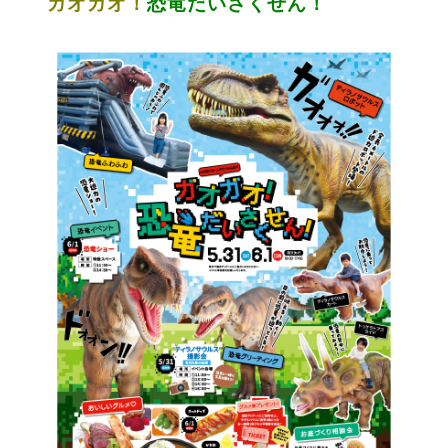
ガオガオ！
恐竜だいさくせん！