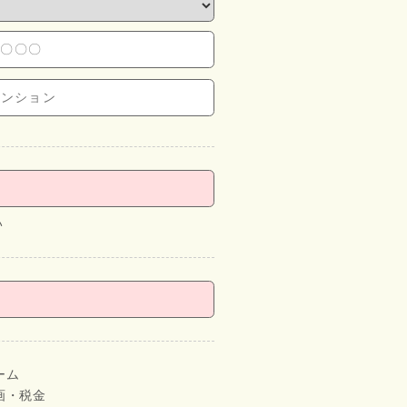
い
ーム
画・税金